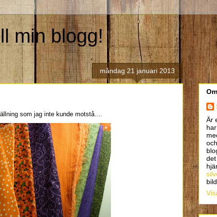
l min blogg!
måndag 21 januari 2013
Om
ällning som jag inte kunde motstå....
Är 
har
med
och
blo
det
hjä
sil
bil
Vis