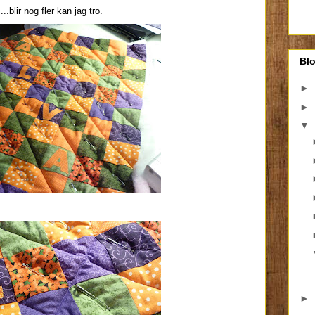
...blir nog fler kan jag tro.
Bl
►
►
▼
►