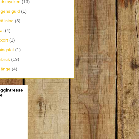
edsmycken
(13)
gens guld
(1)
tällning
(3)
kat
(4)
tkort
(1)
ingsfat
(1)
rbruk
(19)
hänge
(4)
oggintresse
de