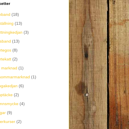
ketter
mband
(18)
tällning
(13)
ttningkedjan
(3)
lsband
(13)
rtegos
(8)
rtekatt
(2)
a marknad
(1)
l/sommarmarknad
(1)
ngakedjan
(6)
ptäcke
(2)
mnsmycke
(4)
gar
(9)
verkurser
(2)