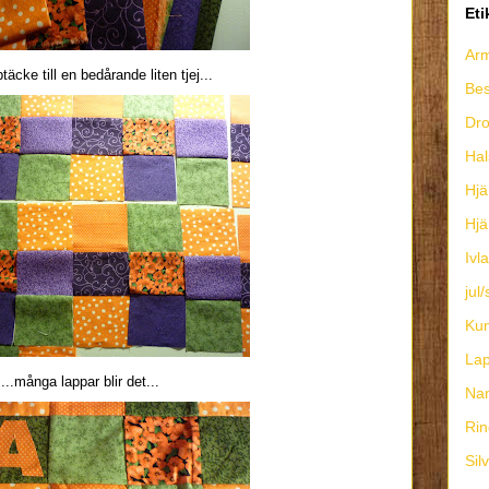
Eti
Ar
ptäcke till en bedårande liten tjej...
Bes
Dro
Ha
Hjä
Hjä
Ivl
ju
Ku
Lap
...många lappar blir det...
Na
Rin
Sil