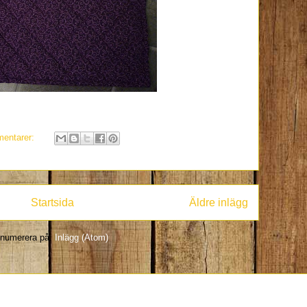
entarer:
Startsida
Äldre inlägg
numerera på:
Inlägg (Atom)