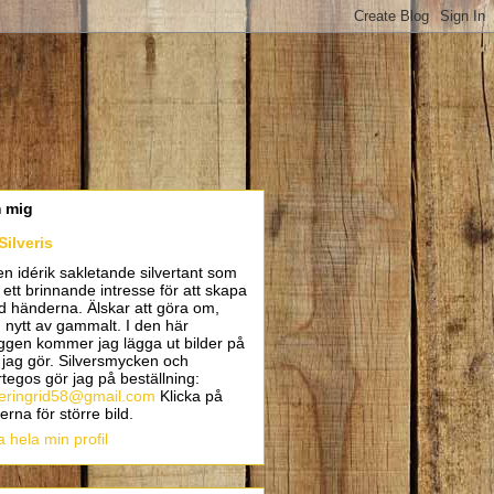
 mig
Silveris
en idérik sakletande silvertant som
 ett brinnande intresse för att skapa
 händerna. Älskar att göra om,
 nytt av gammalt. I den här
ggen kommer jag lägga ut bilder på
 jag gör. Silversmycken och
rtegos gör jag på beställning:
veringrid58@gmail.com
Klicka på
derna för större bild.
a hela min profil