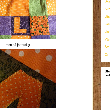
Sk
Sko
Uts
vir
visi
Vån
.....men så jätteroligt....
Åte
Ör
Bl
ra