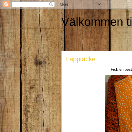
Välkommen til
Lapptäcke
Fick en best