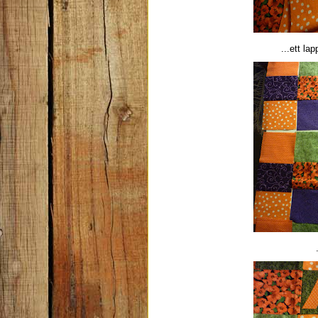
...ett lap
.